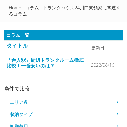
トランクルームを徹底比較！
Home
コラム
トランクハウス24川口東領家に関連す
Togg
るコラム
navi
コラム一覧
タイトル
更新日
「舎人駅」周辺トランクルーム徹底
2022/08/16
比較！一番安いのは？
条件で比較
エリア数
収納タイプ
初期費用