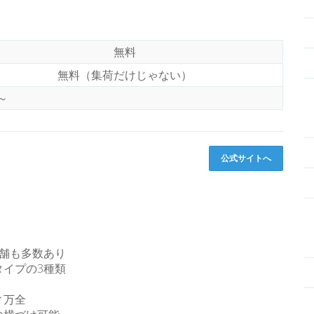
無料
無料（集荷だけじゃない）
畳～
公式サイトへ
舗も多数あり
イプの3種類
ィ万全