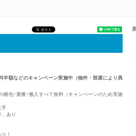
Home
トランクルームランキング
ルーム検索
料半額などのキャンペーン実施中（物件・部屋により異
の梱包+運搬+搬入すべて無料（キャンペーンのため実施
大手
ジ」あり
あり！