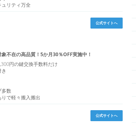
キュリティ万全
公式サイトへ
象不在の高品質！5か月30％OFF実施中！
,300円の鍵交換手数料だけ
付き
プ多数
ありで軽々搬入搬出
公式サイトへ