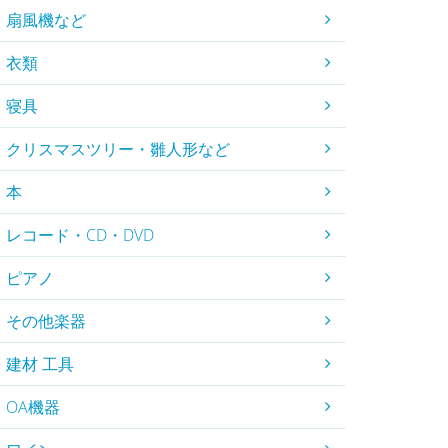
扇風機など
衣類
寝具
クリスマスツリー・雛人形など
本
レコード・CD・DVD
ピアノ
その他楽器
建材 工具
OA機器