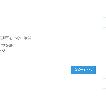
草加市を中心に展開
内型を展開
ージ
公式サイトへ