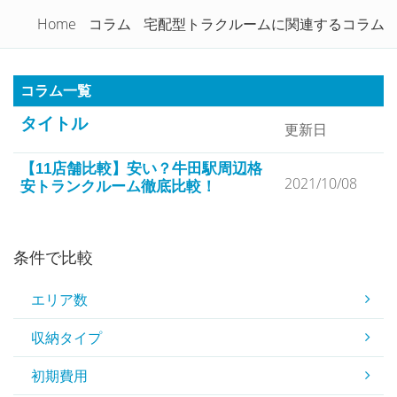
トランクルームを徹底比較！
Home
コラム
宅配型トラクルームに関連するコラム
Togg
navi
コラム一覧
タイトル
更新日
【11店舗比較】安い？牛田駅周辺格
2021/10/08
安トランクルーム徹底比較！
条件で比較
エリア数
収納タイプ
初期費用