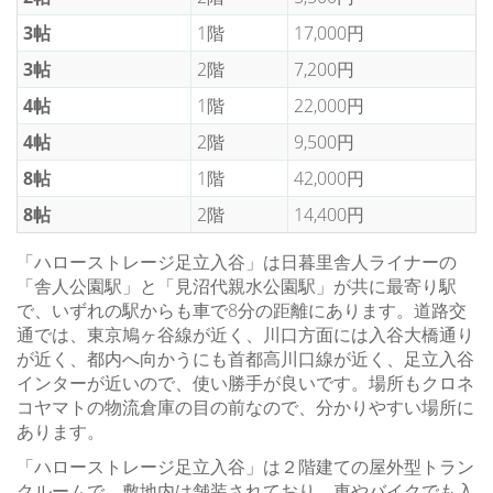
3帖
1階
17,000円
3帖
2階
7,200円
4帖
1階
22,000円
4帖
2階
9,500円
8帖
1階
42,000円
8帖
2階
14,400円
「ハローストレージ足立入谷」は日暮里舎人ライナーの
「舎人公園駅」と「見沼代親水公園駅」が共に最寄り駅
で、いずれの駅からも車で8分の距離にあります。道路交
通では、東京鳩ヶ谷線が近く、川口方面には入谷大橋通り
が近く、都内へ向かうにも首都高川口線が近く、足立入谷
インターが近いので、使い勝手が良いです。場所もクロネ
コヤマトの物流倉庫の目の前なので、分かりやすい場所に
あります。
「ハローストレージ足立入谷」は２階建ての屋外型トラン
クルームで、敷地内は舗装されており、車やバイクでも入