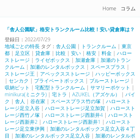
トランクルームを徹底比較！
Home
コラム
Togg
navi
「舎人公園駅」格安トランクルーム比較！安い貸倉庫は？
登録日：2022/07/29
地域ごとの特長
タグ：
舎人公園
|
トランクルーム
|
東京
都
|
足立区
|
貸倉庫
|
比較
|
安い
|
格安
|
料金
|
ハロー
ストレージ
|
ライゼボックス
|
加瀬倉庫
|
加瀬のトラン
クルーム
|
加瀬のレンタルボックス
|
スペースプラス
|
ストレージ王
|
アペックスストレージ
|
ハッピーボックス
|
センカク
|
プライベートボックス
|
ブルーストレージ
|
収納ピット
|
宅配型トランクルーム
|
サマリーポケット
|
minikura(ミニクラ)
|
宅トラ
|
AZUKEL（アズケル）
|
バイ
ク
|
舎人
|
谷在家
|
スペースプラス竹の塚
|
ハロースト
レージ足立入谷
|
ハローストレージ足立加賀
|
ハロースト
レージ西竹ノ塚
|
ハローストレージ西新井4
|
ハロースト
レージ西新井2
|
ハローストレージ西新井1
|
ハロースト
レージ足立東伊興
|
加瀬のレンタルボックス足立入谷４丁
目
|
加瀬のレンタルボックス足立入谷
|
加瀬のレンタルボ