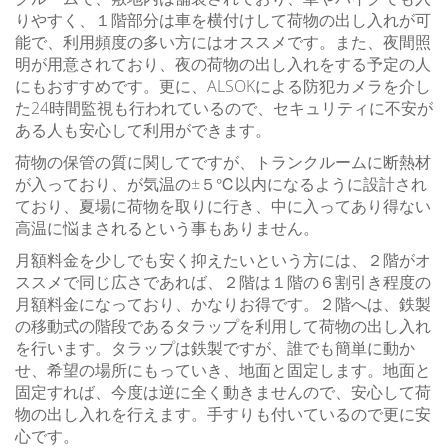
りやすく、１階部分は車を横付けして荷物の出し入れが可
能で、利用頻度の多い方にはオススメです。また、夜間照
明が用意されており、夜の荷物の出し入れをする予定の人
にもおすすめです。更に、ALSOKによる防犯カメラを介し
た24時間監視も行われているので、セキュリティに不安が
ある人も安心して利用ができます。
荷物の保管の質に関してですが、トランクルームに断熱材
が入っており、が気温の±５℃以内になるように設計され
ており、夏場に荷物を取りに行き、中に入ってあり得ない
高温に悩まされるという事もありません。
月額料金を少しでも安く抑えたいという方には、２階がオ
ススメで同じ広さであれば、２階は１階の６割引き程度の
月額料金になっており、かなりお得です。２階へは、鉄製
の移動式の階段であるタラップを利用して荷物の出し入れ
を行います。タラップは鉄製ですが、誰でも簡単に動か
せ、希望の場所にもっていき、地面と固定します。地面と
固定すれば、今度は逆に全く動きませんので、安心して荷
物の出し入れを行えます。手すりも付いているので更に安
心です。