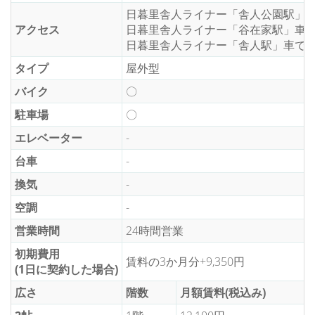
日暮里舎人ライナー「舎人公園駅」車
アクセス
日暮里舎人ライナー「谷在家駅」車で
日暮里舎人ライナー「舎人駅」車で6
タイプ
屋外型
バイク
〇
駐車場
〇
エレベーター
-
台車
-
換気
-
空調
-
営業時間
24時間営業
初期費用
賃料の3か月分+9,350円
(1日に契約した場合)
広さ
階数
月額賃料(税込み)