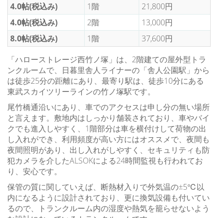
4.0帖(税込み)
1階
21,800円
4.0帖(税込み)
2階
13,000円
8.0帖(税込み)
1階
37,600円
「ハローストレージ西竹ノ塚」は、2階建ての屋外型トラ
ンクルームで、日暮里舎人ライナーの「舎人公園駅」から
は徒歩25分の距離にあり、最寄り駅は、徒歩10分にある
東武スカイツリーラインの竹ノ塚駅です。
尾竹橋通沿いにあり、車でのアクセスは申し分の無い場所
と言えます。敷地内はしっかり舗装されており、車やバイ
クでも進入しやすく、1階部分は車を横付けして荷物の出
し入れができ、利用頻度が高い方にはオススメで、夜間も
夜間照明があり、出し入れがしやすく、セキュリティも防
犯カメラを介したALSOKによる24時間監視も行われてお
り、安心です。
保管の質に関していえば、断熱材入りで外気温の±5℃以
内になるように設計されており、更に換気設備も付いてい
るので、トランクルーム内の湿度や熱気を籠らせないよう