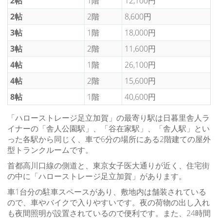
2帖
1階
12,100円
2帖
2階
8,600円
3帖
1階
18,000円
3帖
2階
11,600円
4帖
1階
26,100円
4帖
2階
15,600円
8帖
1階
40,600円
「ハローストレージ足立加賀」の最寄り駅は日暮里舎人ラ
イナーの「舎人公園駅」、「谷在家駅」、「舎人駅」とい
った各駅から同じく、車で6分の場所にある2階建ての屋外
型トランクルームです。
首都高川口線の側道と、東京女子医大通りが近く、住宅街
の中に「ハローストレージ足立加賀」があります。
車1台分の駐車スペースがあり、敷地内は舗装されている
ので、車やバイクで入りやすいです。夜の荷物の出し入れ
も夜間照明が設置されているので便利です。また、24時間