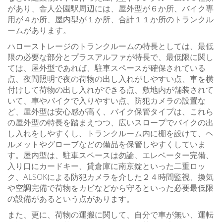
があり、舎人公園駅周辺には、屋外型が６か所、バイク専
用が４か所、屋内型が１か所、合計１１か所のトランクル
ームがあります。
ハローストレージのトランクルームの特長としては、最低
限の必要な部分とプラスアルファが特長で、最低限に関し
ては、屋外型であれば、駐車スペースが確保されている
点、夜間照明で夜の荷物の出し入れがしやすい点、車を横
付けして荷物の出し入れができる点、敷地内が舗装されて
いて、車やバイクで入りやすい点、防犯カメラの設置な
ど、屋外型は安心感が高く、バイク保管タイプは、これら
の屋外型の特長を踏まえつつ、広いスロープでバイクの出
し入れをしやすくし、トランクルーム内に棚を設けて、ヘ
ルメットやグローブなどの備品を保管しやすくしていま
す。屋内型は、駐車スペースは勿論、エレベーター完備、
入り口にカードキー、貸倉庫に南京錠といった二重ロッ
ク、ALSOKによる防犯カメラを介した２４時間監視、換気
や空調完備で荷物をカビなどから守るといった必要最低限
の設備があるという点があります。
また、更に、荷物の運搬に関して、自分で車が無い、運転