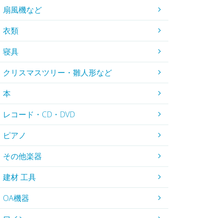
扇風機など
衣類
寝具
クリスマスツリー・雛人形など
本
レコード・CD・DVD
ピアノ
その他楽器
建材 工具
OA機器