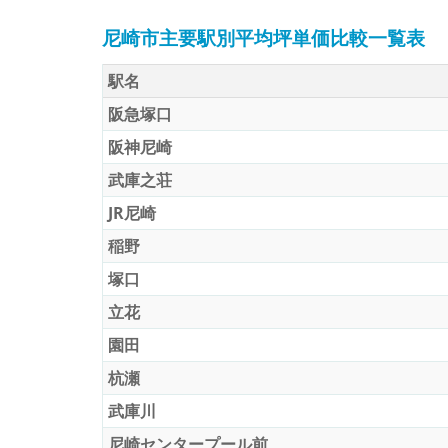
尼崎市主要駅別平均坪単価比較一覧表
駅名
阪急塚口
阪神尼崎
武庫之荘
JR尼崎
稲野
塚口
立花
園田
杭瀬
武庫川
尼崎センタープール前