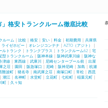
Home
トランクルームランキング
ルーム検索
市」格安トランクルーム徹底比較
クルーム
|
比較
|
格安
|
安い
|
料金
|
初期費用
|
兵庫県
|
ライゼホビー
|
オレンジコンテナ
|
AZTO（アジト）
|
ールトランク
|
トランクプラス
|
トランクルーム62
|
宅
配型トランクルーム
|
阪神本線
|
阪神武庫川線
|
阪神な
今津線
|
東西線
|
武庫川
|
尼崎センタープール前
|
出屋
庫之荘
|
園田
|
阪急塚口
|
尼崎
|
阪神尼崎
|
加島
|
杭瀬
西難波町
|
猪名寺
|
南武庫之荘
|
南塚口町
|
常松
|
西昆
|
潮江
|
名神町
|
水堂町
|
立花町
|
七松町
|
稲葉元町
|
川町
|
久々知