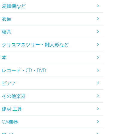
扇風機など
衣類
寝具
クリスマスツリー・雛人形など
本
レコード・CD・DVD
ピアノ
その他楽器
建材 工具
OA機器