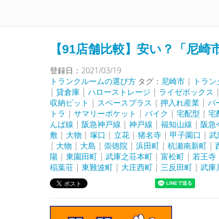
トランクルームを徹底比較！
【91店舗比較】安い？「尼崎
登録日：2021/03/19
トランクルームの選び方
タグ：
尼崎市
|
トラン
|
貸倉庫
|
ハローストレージ
|
ライゼボックス
収納ピット
|
スペースプラス
|
押入れ産業
|
パ
トラ
|
サマリーポケット
|
バイク
|
宅配型
|
宅
んば線
|
阪急神戸線
|
神戸線
|
福知山線
|
阪急
敷
|
大物
|
塚口
|
立花
|
猪名寺
|
甲子園口
|
武
|
大物
|
大島
|
崇徳院
|
浜田町
|
杭瀬南新町
|
陽
|
東園田町
|
武庫之荘本町
|
富松町
|
若王寺
稲葉荘
|
東難波町
|
大庄西町
|
三反田町
|
武庫